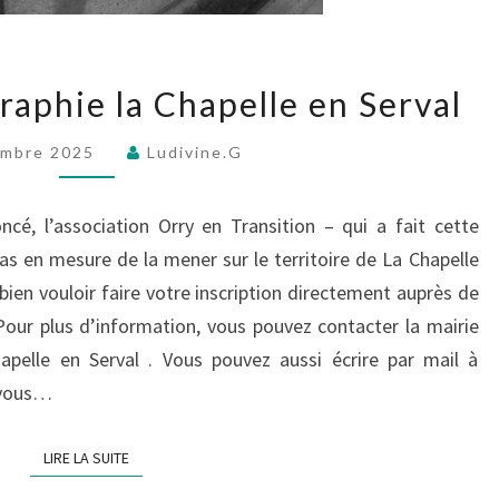
Erratum
aphie la Chapelle en Serval
thermographie
la
embre 2025
Ludivine.G
Chapelle
en
cé, l’association Orry en Transition – qui a fait cette
Serval
pas en mesure de la mener sur le territoire de La Chapelle
en vouloir faire votre inscription directement auprès de
 Pour plus d’information, vous pouvez contacter la mairie
hapelle en Serval . Vous pouvez aussi écrire par mail à
t vous…
LIRE LA SUITE
LIRE LA SUITE