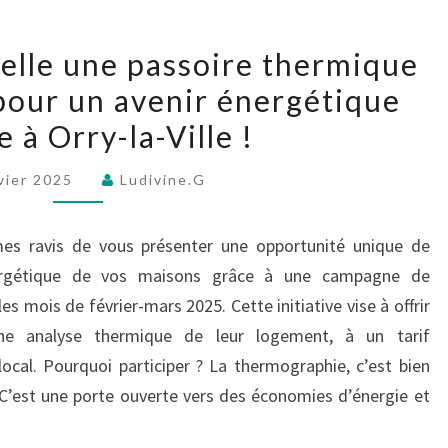
Votre
-elle une passoire thermique
maison
 pour un avenir énergétique
est-
e à Orry-la-Ville !
elle
une
vier 2025
Ludivine.G
passoire
thermique
es ravis de vous présenter une opportunité unique de
?
nergétique de vos maisons grâce à une campagne de
Une
 mois de février-mars 2025. Cette initiative vise à offrir
initiative
e une analyse thermique de leur logement, à un tarif
pour
ocal. Pourquoi participer ? La thermographie, c’est bien
un
. C’est une porte ouverte vers des économies d’énergie et
avenir
énergétique