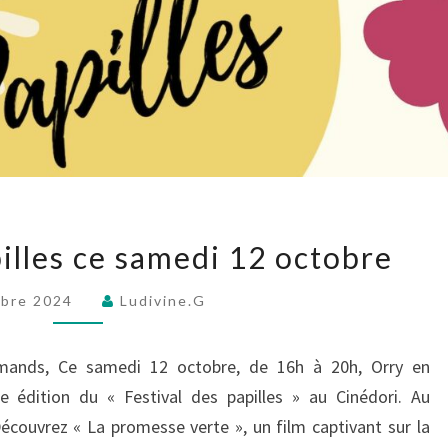
Festival
pilles ce samedi 12 octobre
des
papilles
obre 2024
Ludivine.G
ce
samedi
mands, Ce samedi 12 octobre, de 16h à 20h, Orry en
12
re édition du « Festival des papilles » au Cinédori. Au
octobre
couvrez « La promesse verte », un film captivant sur la