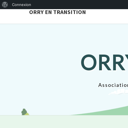
À
Connexion
ORRY EN TRANSITION
propos
de
WordPress
ORR
Associatio