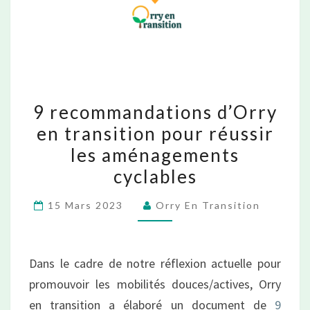
9
9 recommandations d’Orry
recommandations
en transition pour réussir
d’Orry
les aménagements
en
cyclables
transition
pour
15 Mars 2023
Orry En Transition
réussir
les
Dans le cadre de notre réflexion actuelle pour
aménagements
promouvoir les mobilités douces/actives, Orry
cyclables
en transition a élaboré un document de
9