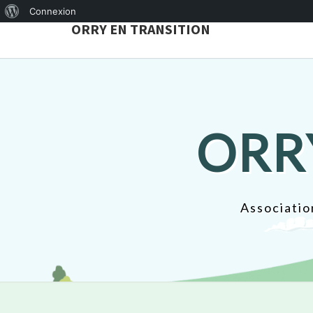
À
Connexion
ORRY EN TRANSITION
propos
de
WordPress
ORR
Associatio