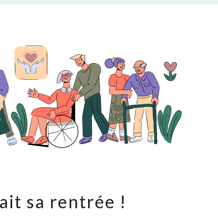
OET
it sa rentrée !
fait
sa