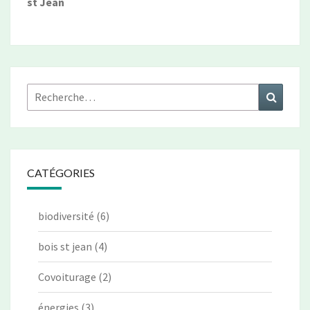
st Jean
Rechercher :
Recher
CATÉGORIES
biodiversité
(6)
bois st jean
(4)
Covoiturage
(2)
énergies
(3)