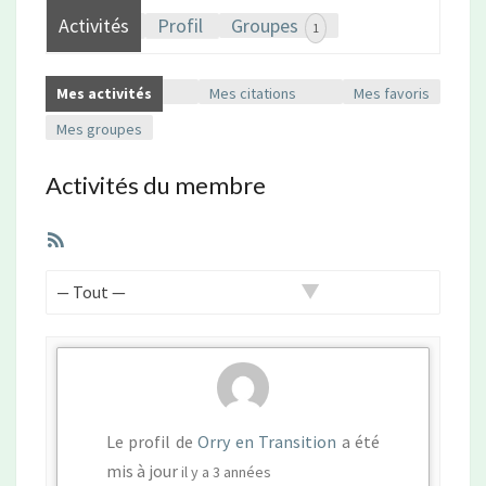
Activités
Profil
Groupes
1
Mes activités
Mes citations
Mes favoris
Mes groupes
Activités du membre
Flux
RSS
Afficher
par
activité:
Le profil de
Orry en Transition
a été
mis à jour
il y a 3 années