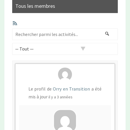
Tous les membres
Flux
RSS
Rechercher
Recherch
parmi
les
Afficher
activités...
par
activité:
Le profil de
Orry en Transition
a été
mis à jour
il y a 3 années