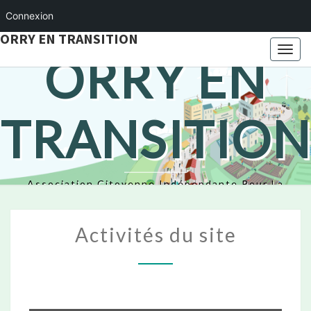
Connexion
ORRY EN TRANSITION
Togg
ORRY EN
navi
TRANSITION
Association Citoyenne Indépendante Pour La
Transition Écologique
Activités
Activités du site
du
site