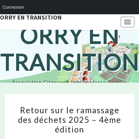
Connexion
ORRY EN TRANSITION
Togg
ORRY EN
navi
TRANSITION
Association Citoyenne Indépendante Pour La
Transition Écologique
Retour
Retour sur le ramassage
sur
des déchets 2025 – 4ème
le
édition
ramassage