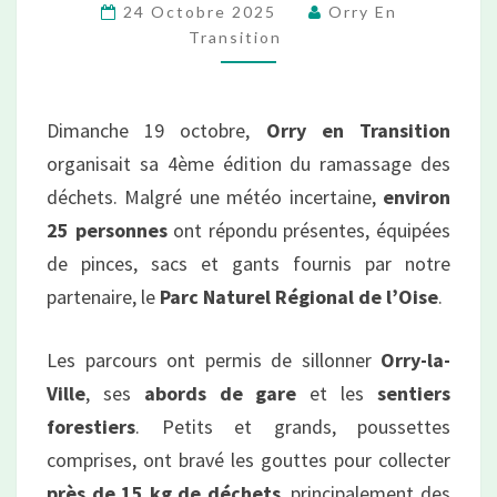
des
24 Octobre 2025
Orry En
déchets
Transition
2025
–
Dimanche 19 octobre,
Orry en Transition
4ème
organisait sa 4ème édition du ramassage des
édition
déchets. Malgré une météo incertaine,
environ
25 personnes
ont répondu présentes, équipées
de pinces, sacs et gants fournis par notre
partenaire, le
Parc Naturel Régional de l’Oise
.
Les parcours ont permis de sillonner
Orry-la-
Ville
, ses
abords de gare
et les
sentiers
forestiers
. Petits et grands, poussettes
comprises, ont bravé les gouttes pour collecter
près de 15 kg de déchets
, principalement des