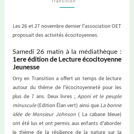
Transition
d’OET
fin
novembre
Les 26 et 27 novembre dernier l’association OET
2022
proposait des activités écocitoyennes.
Samedi 26 matin à la médiathèque :
1ere édition de Lecture écocitoyenne
Jeunesse
Orry en Transition a offert un temps de lecture
autour du thème de l’écocitoyenneté pour les
plus de 7 ans. Deux livres ;
Aponi et le peuple
minuscule
(Edition Élan vert) ainsi que
La bonne
idée de Monsieur Johnson
( La cabane bleue)
ont été lus et ont permis aux enfants d’aborder
le thème de la résilience de la nature sur la