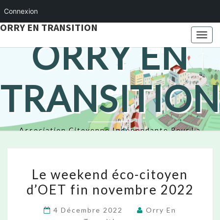
Connexion
ORRY EN TRANSITION
Togg
ORRY EN
navi
TRANSITION
Association Citoyenne Indépendante Pour La
Transition Écologique
Le
Le weekend éco-citoyen
weekend
d’OET fin novembre 2022
éco-
citoyen
4 Décembre 2022
Orry En